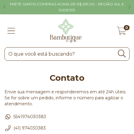
FRETE GRÁTIS COMPRAS ACIMA DE R$ 299,00 - REGIÃO SUL E
P
SUDESTE
0
Contato
Envie sua mensagem e responderemos em até 24h úteis.
Se for sobre um pedido, informe o número para agilizar o
atendimento.
5541974030383
(41) 974030383