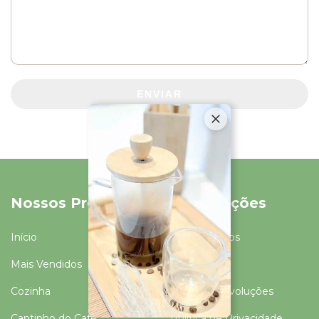
ENVIAR
Nossos Produtos
Informações
Início
Quem Somos
Mais Vendidos
Contato
Cozinha
Trocas e Devoluções
Cantinho do Café
Politica de Privacidade